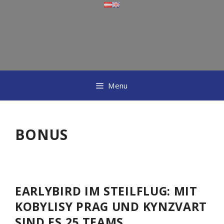
Skip
to
content
Menu
BONUS
EARLYBIRD IM STEILFLUG: MIT
KOBYLISY PRAG UND KYNZVART
SIND ES 25 TEAMS