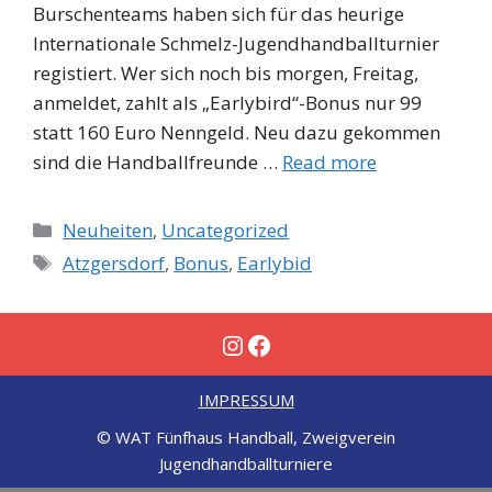
Burschenteams haben sich für das heurige
Internationale Schmelz-Jugendhandballturnier
registiert. Wer sich noch bis morgen, Freitag,
anmeldet, zahlt als „Earlybird“-Bonus nur 99
statt 160 Euro Nenngeld. Neu dazu gekommen
sind die Handballfreunde …
Read more
Categories
Neuheiten
,
Uncategorized
Tags
Atzgersdorf
,
Bonus
,
Earlybid
Instagram
Facebook
IMPRESSUM
© WAT Fünfhaus Handball, Zweigverein
Jugendhandballturniere